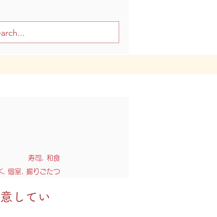
寿司, 和食
, 個室, 掘りごたつ
意してい