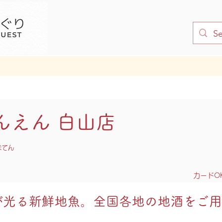
んえん 白山店
まてん
カードOK
が光る新鮮地魚。全国各地の地酒をご用