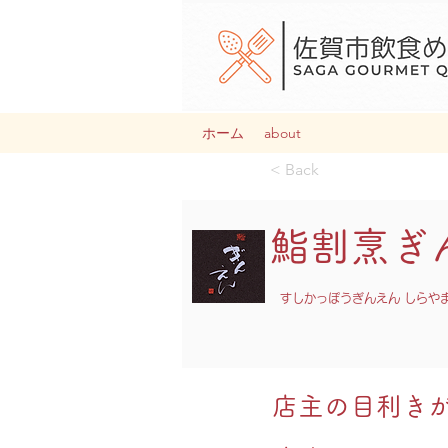
ホーム
about
< Back
鮨割烹ぎ
すしかっぽうぎんえん しらや
店主の目利き