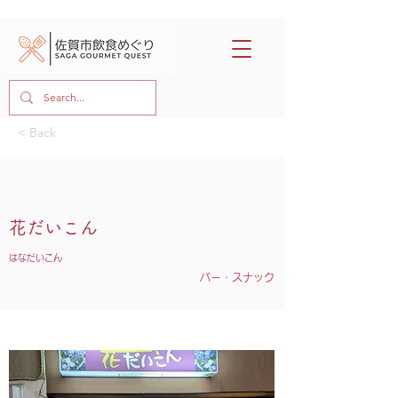
< Back
花だいこん
はなだいこん
バー・スナック