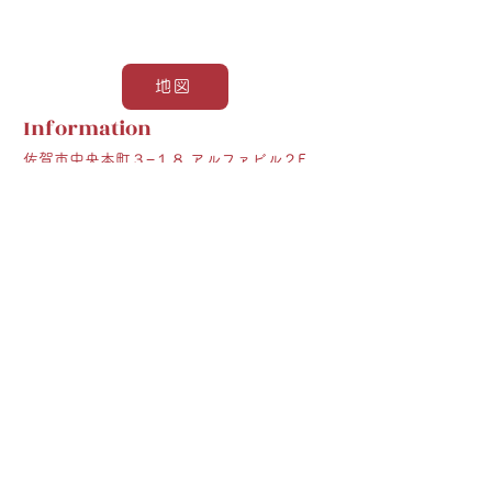
地図
Information
佐賀市中央本町３−１８ アルファビル２F
0952-29-8510
20:00 ～1:00
定休日：日曜日
Google
Previous
Next