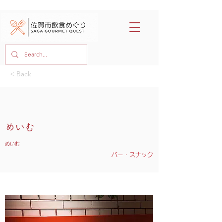
< Back
めいむ
めいむ
バー・スナック