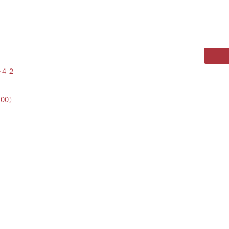
−４２
:00）