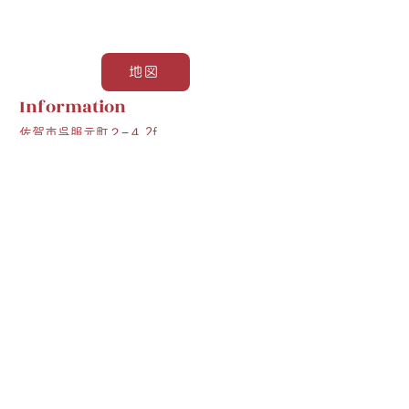
地図
Information
佐賀市呉服元町２−４ 2f
0952-29-5665
20:00 ～ 1:00
定休日：日曜日、祝日
Previous
Next