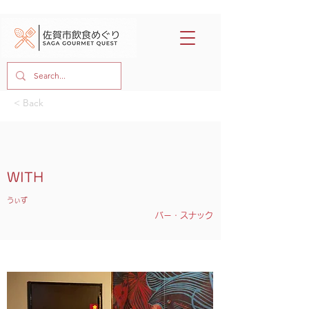
< Back
WITH
うぃず
バー・スナック